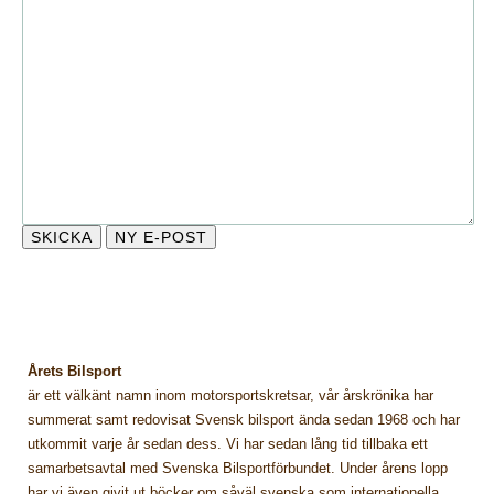
Årets Bilsport
är ett välkänt namn inom motorsportskretsar, vår årskrönika har
summerat samt redovisat Svensk bilsport ända sedan 1968 och har
utkommit varje år sedan dess. Vi har sedan lång tid tillbaka ett
samarbetsavtal med Svenska Bilsportförbundet. Under årens lopp
har vi även givit ut böcker om såväl svenska som internationella