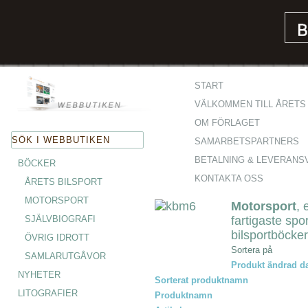
Start
Böcker
Motorsport
START
VÄLKOMMEN TILL ÅRETS 
OM FÖRLAGET
SAMARBETSPARTNERS
BETALNING & LEVERANS
BÖCKER
KONTAKTA OSS
ÅRETS BILSPORT
MOTORSPORT
Motorsport
, 
SJÄLVBIOGRAFI
fartigaste spo
bilsportböcke
ÖVRIG IDROTT
Sortera på
SAMLARUTGÅVOR
Produkt ändrad d
NYHETER
Sorterat produktnamn
LITOGRAFIER
Produktnamn