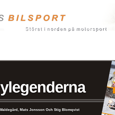
lylegenderna
Waldegård, Mats Jonsson Och Stig Blomqvist