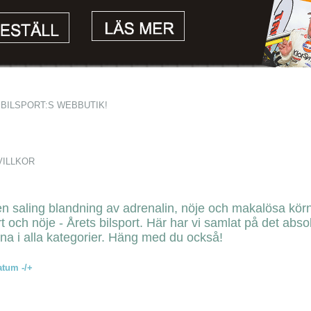
BILSPORT:S WEBBUTIK!
VILLKOR
en saling blandning av adrenalin, nöje och makalösa kö
rt och nöje - Årets bilsport. Här har vi samlat på det abs
rna i alla kategorier. Häng med du också!
atum -/+