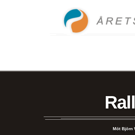
Ral
Möt Björn 